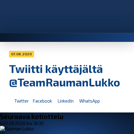
07.08.2020
Twiitti käyttäjältä
@TeamRaumanLukko
Twitter
Facebook
LinkedIn
WhatsApp
Seuraava kotiottelu
ti 01.09.2026 klo 18:30