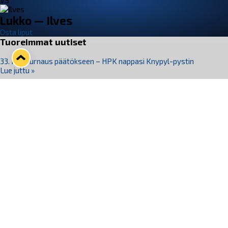
VS
Lukko — Ilves
Osta liput
Tuoreimmat uutiset
33. Pitsiturnaus päätökseen – HPK nappasi Knypyl-pystin
Lue juttu »
Otteluliput juhlakaudelle 26–27 nyt myynnissä!
Lue juttu »
Kiekko-Espoo voittaa historian ensimmäisen naisten
Pitsiturnauksen
Lue juttu »
Pitsiturnauksen päiväliput on loppuunmyyty – Pitsitunnelmaan
pääset myös Marina Vistan terassilla
Lue juttu »
Lukko ja pirkanmaalainen vaatevalmistaja Nousu yhteistyöhön
Lue juttu »
Seuraa Lukkoa somessa