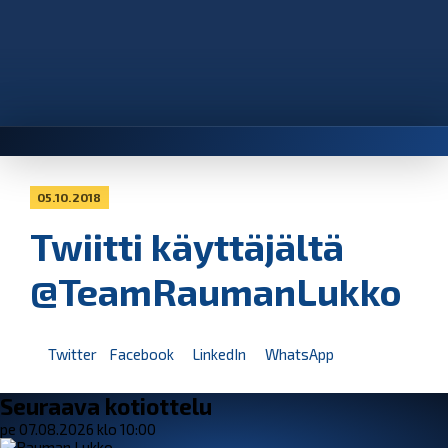
05.10.2018
Twiitti käyttäjältä
@TeamRaumanLukko
Twitter
Facebook
LinkedIn
WhatsApp
Seuraava kotiottelu
pe 07.08.2026 klo 10:00