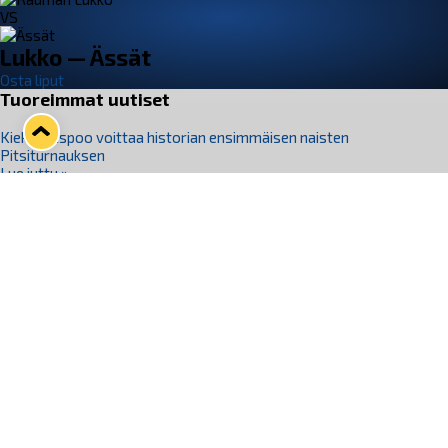
VS
Lukko — Ässät
Osta liput
Tuoreimmat uutiset
Kiekko-Espoo voittaa historian ensimmäisen naisten
Pitsiturnauksen
Lue juttu »
Pitsiturnauksen päiväliput on loppuunmyyty – Pitsitunnelmaan
pääset myös Marina Vistan terassilla
Lue juttu »
Lukko ja pirkanmaalainen vaatevalmistaja Nousu yhteistyöhön
Lue juttu »
Aapo Vanninen Nuorten Leijonien mukana
Lue juttu »
Rauman Lukko Oy on ostanut Marina Vista Oy:n liiketoiminnan
Raumalta
Lue juttu »