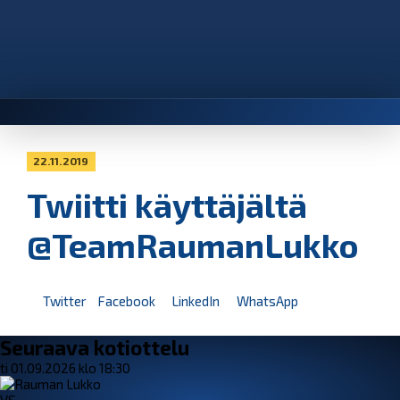
22.11.2019
Twiitti käyttäjältä
@TeamRaumanLukko
Twitter
Facebook
LinkedIn
WhatsApp
Seuraava kotiottelu
ti 01.09.2026 klo 18:30