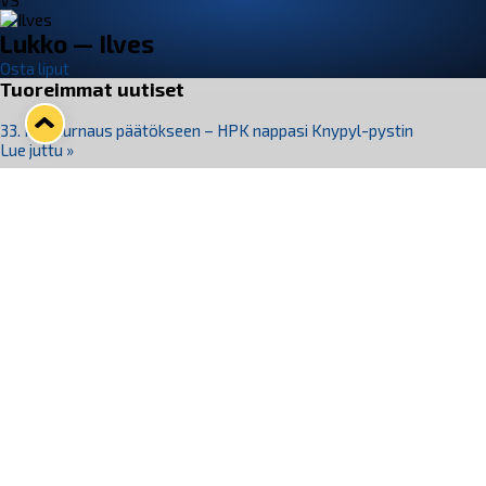
VS
Lukko — Ilves
Osta liput
Tuoreimmat uutiset
33. Pitsiturnaus päätökseen – HPK nappasi Knypyl-pystin
Lue juttu »
Otteluliput juhlakaudelle 26–27 nyt myynnissä!
Lue juttu »
Kiekko-Espoo voittaa historian ensimmäisen naisten
Pitsiturnauksen
Lue juttu »
Pitsiturnauksen päiväliput on loppuunmyyty – Pitsitunnelmaan
pääset myös Marina Vistan terassilla
Lue juttu »
Lukko ja pirkanmaalainen vaatevalmistaja Nousu yhteistyöhön
Lue juttu »
Seuraa Lukkoa somessa