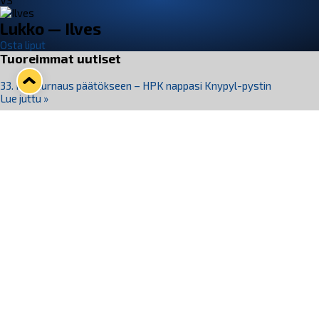
VS
Lukko — Ilves
Osta liput
Tuoreimmat uutiset
33. Pitsiturnaus päätökseen – HPK nappasi Knypyl-pystin
Lue juttu »
Otteluliput juhlakaudelle 26–27 nyt myynnissä!
Lue juttu »
Kiekko-Espoo voittaa historian ensimmäisen naisten
Pitsiturnauksen
Lue juttu »
Pitsiturnauksen päiväliput on loppuunmyyty – Pitsitunnelmaan
pääset myös Marina Vistan terassilla
Lue juttu »
Lukko ja pirkanmaalainen vaatevalmistaja Nousu yhteistyöhön
Lue juttu »
Seuraa Lukkoa somessa