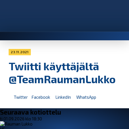
23.11.2021
Twiitti käyttäjältä
@TeamRaumanLukko
Twitter
Facebook
LinkedIn
WhatsApp
Seuraava kotiottelu
ti 01.09.2026 klo 18:30