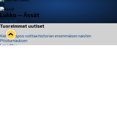
VS
Lukko — Ässät
Osta liput
Tuoreimmat uutiset
Kiekko-Espoo voittaa historian ensimmäisen naisten
Pitsiturnauksen
Lue juttu »
Pitsiturnauksen päiväliput on loppuunmyyty – Pitsitunnelmaan
pääset myös Marina Vistan terassilla
Lue juttu »
Lukko ja pirkanmaalainen vaatevalmistaja Nousu yhteistyöhön
Lue juttu »
Aapo Vanninen Nuorten Leijonien mukana
Lue juttu »
Rauman Lukko Oy on ostanut Marina Vista Oy:n liiketoiminnan
Raumalta
Lue juttu »