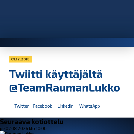
01.12.2018
Twiitti käyttäjältä
@TeamRaumanLukko
Twitter
Facebook
LinkedIn
WhatsApp
Seuraava kotiottelu
pe 07.08.2026 klo 10:00