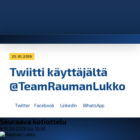
25.01.2019
Twiitti käyttäjältä
@TeamRaumanLukko
Twitter
Facebook
LinkedIn
WhatsApp
Seuraava kotiottelu
ti 01.09.2026 klo 18:30