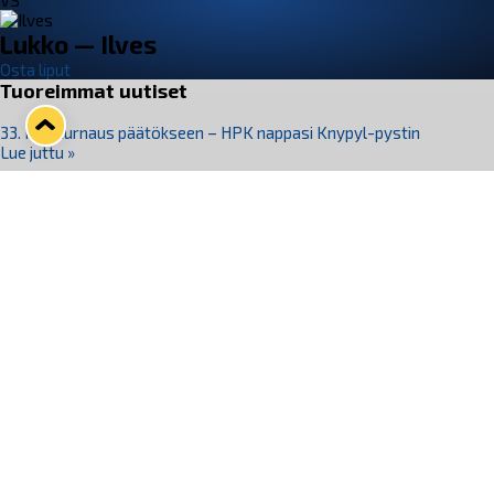
VS
Lukko — Ilves
Osta liput
Tuoreimmat uutiset
33. Pitsiturnaus päätökseen – HPK nappasi Knypyl-pystin
Lue juttu »
Otteluliput juhlakaudelle 26–27 nyt myynnissä!
Lue juttu »
Kiekko-Espoo voittaa historian ensimmäisen naisten
Pitsiturnauksen
Lue juttu »
Pitsiturnauksen päiväliput on loppuunmyyty – Pitsitunnelmaan
pääset myös Marina Vistan terassilla
Lue juttu »
Lukko ja pirkanmaalainen vaatevalmistaja Nousu yhteistyöhön
Lue juttu »
Seuraa Lukkoa somessa