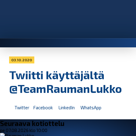
03.10.2020
Twiitti käyttäjältä
@TeamRaumanLukko
Twitter
Facebook
LinkedIn
WhatsApp
Seuraava kotiottelu
pe 07.08.2026 klo 10:00