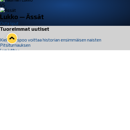
VS
Lukko — Ässät
Osta liput
Tuoreimmat uutiset
Kiekko-Espoo voittaa historian ensimmäisen naisten
Pitsiturnauksen
Lue juttu »
Pitsiturnauksen päiväliput on loppuunmyyty – Pitsitunnelmaan
pääset myös Marina Vistan terassilla
Lue juttu »
Lukko ja pirkanmaalainen vaatevalmistaja Nousu yhteistyöhön
Lue juttu »
Aapo Vanninen Nuorten Leijonien mukana
Lue juttu »
Rauman Lukko Oy on ostanut Marina Vista Oy:n liiketoiminnan
Raumalta
Lue juttu »