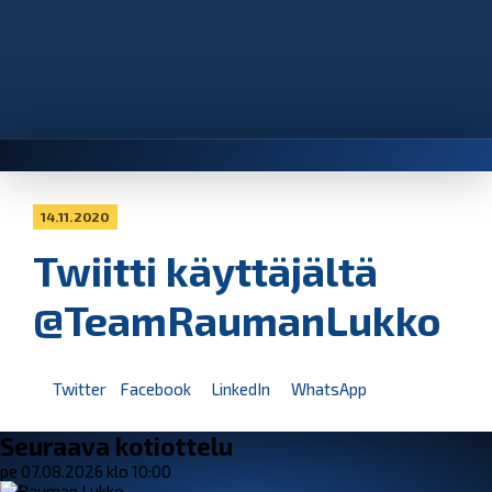
14.11.2020
Twiitti käyttäjältä
@TeamRaumanLukko
Twitter
Facebook
LinkedIn
WhatsApp
Seuraava kotiottelu
pe 07.08.2026 klo 10:00