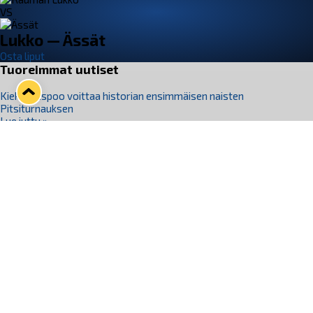
VS
Lukko — Ässät
Osta liput
Tuoreimmat uutiset
Kiekko-Espoo voittaa historian ensimmäisen naisten
Pitsiturnauksen
Lue juttu »
Pitsiturnauksen päiväliput on loppuunmyyty – Pitsitunnelmaan
pääset myös Marina Vistan terassilla
Lue juttu »
Lukko ja pirkanmaalainen vaatevalmistaja Nousu yhteistyöhön
Lue juttu »
Aapo Vanninen Nuorten Leijonien mukana
Lue juttu »
Rauman Lukko Oy on ostanut Marina Vista Oy:n liiketoiminnan
Raumalta
Lue juttu »