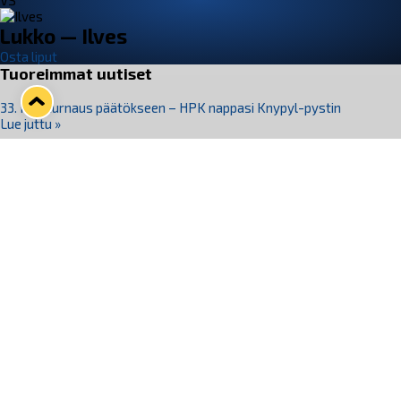
VS
Lukko — Ilves
Osta liput
Tuoreimmat uutiset
33. Pitsiturnaus päätökseen – HPK nappasi Knypyl-pystin
Lue juttu »
Otteluliput juhlakaudelle 26–27 nyt myynnissä!
Lue juttu »
Kiekko-Espoo voittaa historian ensimmäisen naisten
Pitsiturnauksen
Lue juttu »
Pitsiturnauksen päiväliput on loppuunmyyty – Pitsitunnelmaan
pääset myös Marina Vistan terassilla
Lue juttu »
Lukko ja pirkanmaalainen vaatevalmistaja Nousu yhteistyöhön
Lue juttu »
Seuraa Lukkoa somessa