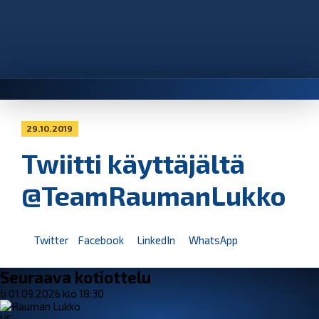
29.10.2019
Twiitti käyttäjältä
@TeamRaumanLukko
Twitter
Facebook
LinkedIn
WhatsApp
Seuraava kotiottelu
ti 01.09.2026 klo 18:30