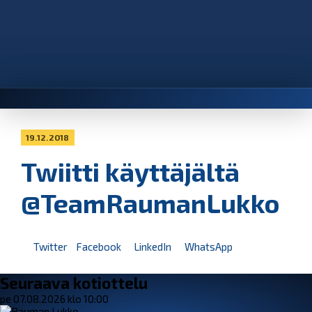
19.12.2018
Twiitti käyttäjältä
@TeamRaumanLukko
Twitter
Facebook
LinkedIn
WhatsApp
Seuraava kotiottelu
pe 07.08.2026 klo 10:00