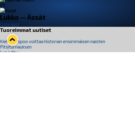
VS
Lukko — Ässät
Osta liput
Tuoreimmat uutiset
Kiekko-Espoo voittaa historian ensimmäisen naisten
Pitsiturnauksen
Lue juttu »
Pitsiturnauksen päiväliput on loppuunmyyty – Pitsitunnelmaan
pääset myös Marina Vistan terassilla
Lue juttu »
Lukko ja pirkanmaalainen vaatevalmistaja Nousu yhteistyöhön
Lue juttu »
Aapo Vanninen Nuorten Leijonien mukana
Lue juttu »
Rauman Lukko Oy on ostanut Marina Vista Oy:n liiketoiminnan
Raumalta
Lue juttu »