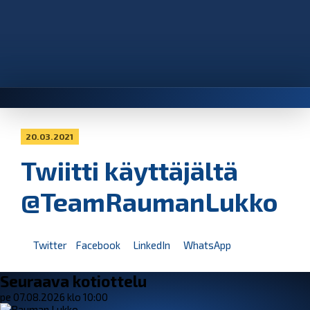
20.03.2021
Twiitti käyttäjältä
@TeamRaumanLukko
Twitter
Facebook
LinkedIn
WhatsApp
Seuraava kotiottelu
pe 07.08.2026 klo 10:00