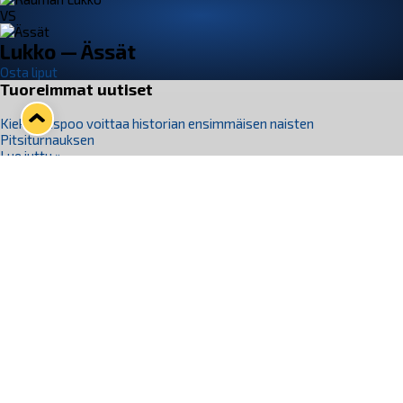
VS
Lukko — Ässät
Osta liput
Tuoreimmat uutiset
Kiekko-Espoo voittaa historian ensimmäisen naisten
Pitsiturnauksen
Lue juttu »
Pitsiturnauksen päiväliput on loppuunmyyty – Pitsitunnelmaan
pääset myös Marina Vistan terassilla
Lue juttu »
Lukko ja pirkanmaalainen vaatevalmistaja Nousu yhteistyöhön
Lue juttu »
Aapo Vanninen Nuorten Leijonien mukana
Lue juttu »
Rauman Lukko Oy on ostanut Marina Vista Oy:n liiketoiminnan
Raumalta
Lue juttu »