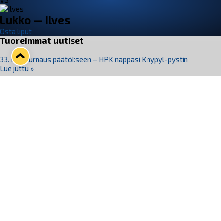
VS
Lukko — Ilves
Osta liput
Tuoreimmat uutiset
33. Pitsiturnaus päätökseen – HPK nappasi Knypyl-pystin
Lue juttu »
Otteluliput juhlakaudelle 26–27 nyt myynnissä!
Lue juttu »
Kiekko-Espoo voittaa historian ensimmäisen naisten
Pitsiturnauksen
Lue juttu »
Pitsiturnauksen päiväliput on loppuunmyyty – Pitsitunnelmaan
pääset myös Marina Vistan terassilla
Lue juttu »
Lukko ja pirkanmaalainen vaatevalmistaja Nousu yhteistyöhön
Lue juttu »
Seuraa Lukkoa somessa