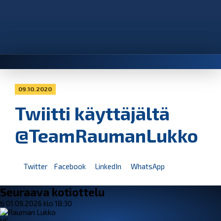
09.10.2020
Twiitti käyttäjältä
@TeamRaumanLukko
Twitter
Facebook
LinkedIn
WhatsApp
Seuraava kotiottelu
ti 01.09.2026 klo 18:30