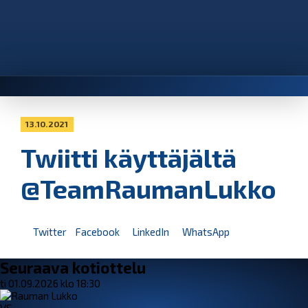
13.10.2021
Twiitti käyttäjältä
@TeamRaumanLukko
Twitter
Facebook
LinkedIn
WhatsApp
Seuraava kotiottelu
ti 01.09.2026 klo 18:30