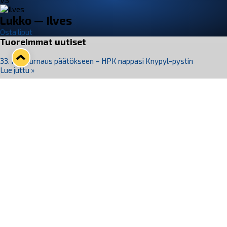
VS
Lukko — Ilves
Osta liput
Tuoreimmat uutiset
33. Pitsiturnaus päätökseen – HPK nappasi Knypyl-pystin
Lue juttu »
Otteluliput juhlakaudelle 26–27 nyt myynnissä!
Lue juttu »
Kiekko-Espoo voittaa historian ensimmäisen naisten
Pitsiturnauksen
Lue juttu »
Pitsiturnauksen päiväliput on loppuunmyyty – Pitsitunnelmaan
pääset myös Marina Vistan terassilla
Lue juttu »
Lukko ja pirkanmaalainen vaatevalmistaja Nousu yhteistyöhön
Lue juttu »
Seuraa Lukkoa somessa