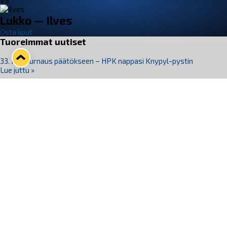
VS
Lukko — Ilves
Osta liput
Tuoreimmat uutiset
33. Pitsiturnaus päätökseen – HPK nappasi Knypyl-pystin
Lue juttu »
Otteluliput juhlakaudelle 26–27 nyt myynnissä!
Lue juttu »
Kiekko-Espoo voittaa historian ensimmäisen naisten
Pitsiturnauksen
Lue juttu »
Pitsiturnauksen päiväliput on loppuunmyyty – Pitsitunnelmaan
pääset myös Marina Vistan terassilla
Lue juttu »
Lukko ja pirkanmaalainen vaatevalmistaja Nousu yhteistyöhön
Lue juttu »
Seuraa Lukkoa somessa