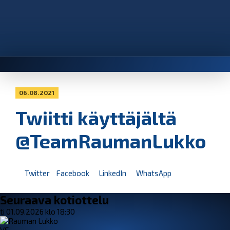
06.08.2021
Twiitti käyttäjältä
@TeamRaumanLukko
Twitter
Facebook
LinkedIn
WhatsApp
Seuraava kotiottelu
ti 01.09.2026 klo 18:30