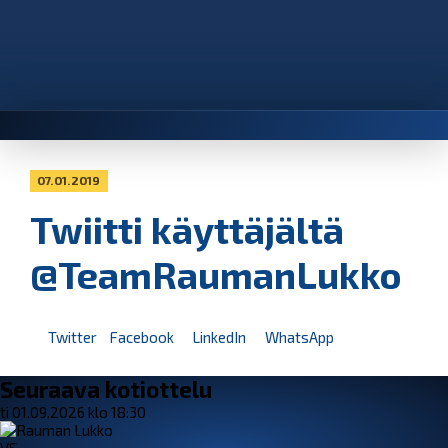
07.01.2019
Twiitti käyttäjältä
@TeamRaumanLukko
Twitter
Facebook
LinkedIn
WhatsApp
Seuraava kotiottelu
ti 01.09.2026 klo 18:30