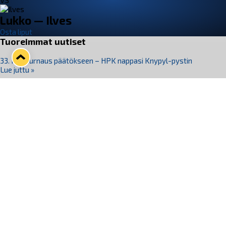
VS
Lukko — Ilves
Osta liput
Tuoreimmat uutiset
33. Pitsiturnaus päätökseen – HPK nappasi Knypyl-pystin
Lue juttu »
Otteluliput juhlakaudelle 26–27 nyt myynnissä!
Lue juttu »
Kiekko-Espoo voittaa historian ensimmäisen naisten
Pitsiturnauksen
Lue juttu »
Pitsiturnauksen päiväliput on loppuunmyyty – Pitsitunnelmaan
pääset myös Marina Vistan terassilla
Lue juttu »
Lukko ja pirkanmaalainen vaatevalmistaja Nousu yhteistyöhön
Lue juttu »
Seuraa Lukkoa somessa