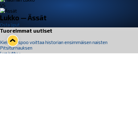
VS
Lukko — Ässät
Osta liput
Tuoreimmat uutiset
Kiekko-Espoo voittaa historian ensimmäisen naisten
Pitsiturnauksen
Lue juttu »
Pitsiturnauksen päiväliput on loppuunmyyty – Pitsitunnelmaan
pääset myös Marina Vistan terassilla
Lue juttu »
Lukko ja pirkanmaalainen vaatevalmistaja Nousu yhteistyöhön
Lue juttu »
Aapo Vanninen Nuorten Leijonien mukana
Lue juttu »
Rauman Lukko Oy on ostanut Marina Vista Oy:n liiketoiminnan
Raumalta
Lue juttu »