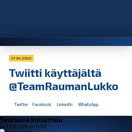
27.04.2020
Twiitti käyttäjältä
@TeamRaumanLukko
Twitter
Facebook
LinkedIn
WhatsApp
Seuraava kotiottelu
pe 07.08.2026 klo 10:00