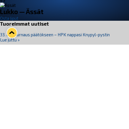
VS
Lukko — Ässät
Osta liput
Tuoreimmat uutiset
33. Pitsiturnaus päätökseen – HPK nappasi Knypyl-pystin
Lue juttu »
Otteluliput juhlakaudelle 26–27 nyt myynnissä!
Lue juttu »
Kiekko-Espoo voittaa historian ensimmäisen naisten
Pitsiturnauksen
Lue juttu »
Pitsiturnauksen päiväliput on loppuunmyyty – Pitsitunnelmaan
pääset myös Marina Vistan terassilla
Lue juttu »
Lukko ja pirkanmaalainen vaatevalmistaja Nousu yhteistyöhön
Lue juttu »
Seuraa Lukkoa somessa