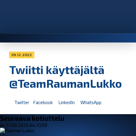
09.12.2022
Twiitti käyttäjältä
@TeamRaumanLukko
Twitter
Facebook
LinkedIn
WhatsApp
Seuraava kotiottelu
pe 07.08.2026 klo 10:00