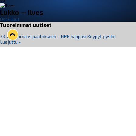
VS
Lukko — Ilves
Osta liput
Tuoreimmat uutiset
33. Pitsiturnaus päätökseen – HPK nappasi Knypyl-pystin
Lue juttu »
Otteluliput juhlakaudelle 26–27 nyt myynnissä!
Lue juttu »
Kiekko-Espoo voittaa historian ensimmäisen naisten
Pitsiturnauksen
Lue juttu »
Pitsiturnauksen päiväliput on loppuunmyyty – Pitsitunnelmaan
pääset myös Marina Vistan terassilla
Lue juttu »
Lukko ja pirkanmaalainen vaatevalmistaja Nousu yhteistyöhön
Lue juttu »
Seuraa Lukkoa somessa