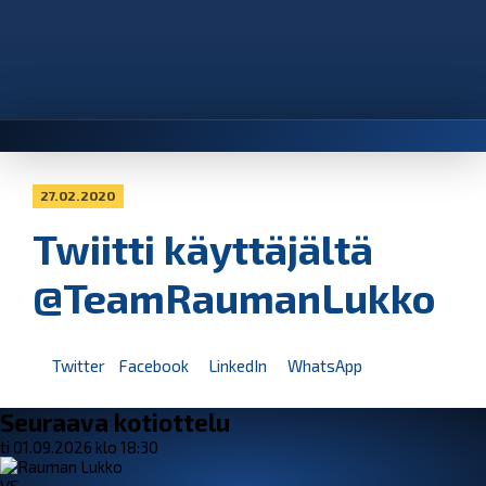
27.02.2020
Twiitti käyttäjältä
@TeamRaumanLukko
Twitter
Facebook
LinkedIn
WhatsApp
Seuraava kotiottelu
ti 01.09.2026 klo 18:30