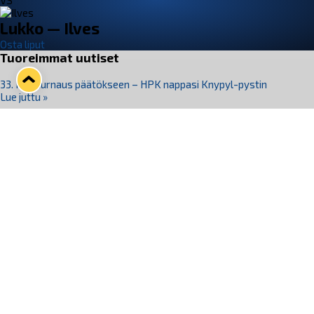
VS
Lukko — Ilves
Osta liput
Tuoreimmat uutiset
33. Pitsiturnaus päätökseen – HPK nappasi Knypyl-pystin
Lue juttu »
Otteluliput juhlakaudelle 26–27 nyt myynnissä!
Lue juttu »
Kiekko-Espoo voittaa historian ensimmäisen naisten
Pitsiturnauksen
Lue juttu »
Pitsiturnauksen päiväliput on loppuunmyyty – Pitsitunnelmaan
pääset myös Marina Vistan terassilla
Lue juttu »
Lukko ja pirkanmaalainen vaatevalmistaja Nousu yhteistyöhön
Lue juttu »
Seuraa Lukkoa somessa