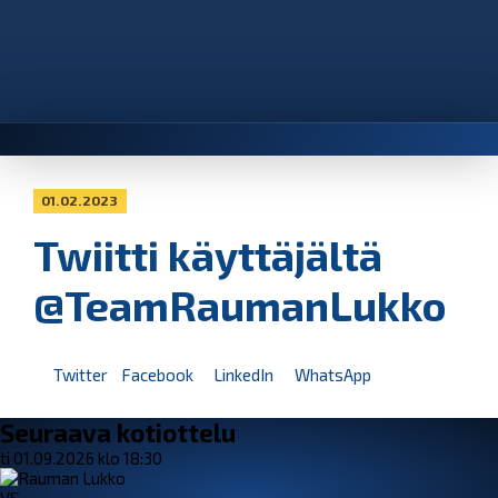
01.02.2023
Twiitti käyttäjältä
@TeamRaumanLukko
Twitter
Facebook
LinkedIn
WhatsApp
Seuraava kotiottelu
ti 01.09.2026 klo 18:30