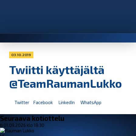
03.10.2019
Twiitti käyttäjältä
@TeamRaumanLukko
Twitter
Facebook
LinkedIn
WhatsApp
Seuraava kotiottelu
ti 01.09.2026 klo 18:30