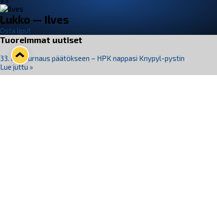
VS
Lukko — Ilves
Osta liput
Tuoreimmat uutiset
33. Pitsiturnaus päätökseen – HPK nappasi Knypyl-pystin
Lue juttu »
Otteluliput juhlakaudelle 26–27 nyt myynnissä!
Lue juttu »
Kiekko-Espoo voittaa historian ensimmäisen naisten
Pitsiturnauksen
Lue juttu »
Pitsiturnauksen päiväliput on loppuunmyyty – Pitsitunnelmaan
pääset myös Marina Vistan terassilla
Lue juttu »
Lukko ja pirkanmaalainen vaatevalmistaja Nousu yhteistyöhön
Lue juttu »
Seuraa Lukkoa somessa