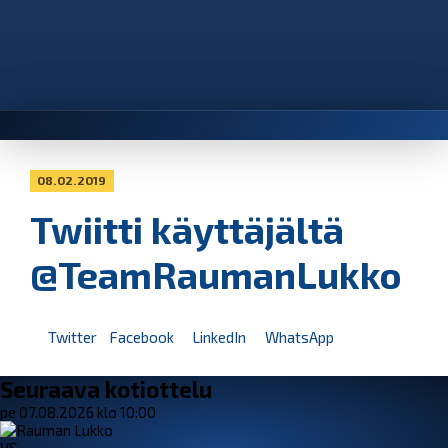
08.02.2019
Twiitti käyttäjältä
@TeamRaumanLukko
Twitter
Facebook
LinkedIn
WhatsApp
Seuraava kotiottelu
pe 07.08.2026 klo 10:00