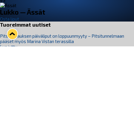
VS
Lukko — Ässät
Osta liput
Tuoreimmat uutiset
Pitsiturnauksen päiväliput on loppuunmyyty – Pitsitunnelmaan
pääset myös Marina Vistan terassilla
Lue juttu »
Lukko ja pirkanmaalainen vaatevalmistaja Nousu yhteistyöhön
Lue juttu »
Aapo Vanninen Nuorten Leijonien mukana
Lue juttu »
Rauman Lukko Oy on ostanut Marina Vista Oy:n liiketoiminnan
Raumalta
Lue juttu »
Varausviikonloppu oli kiireinen Jakub Florisille
Lue juttu »
Seuraa Lukkoa somessa