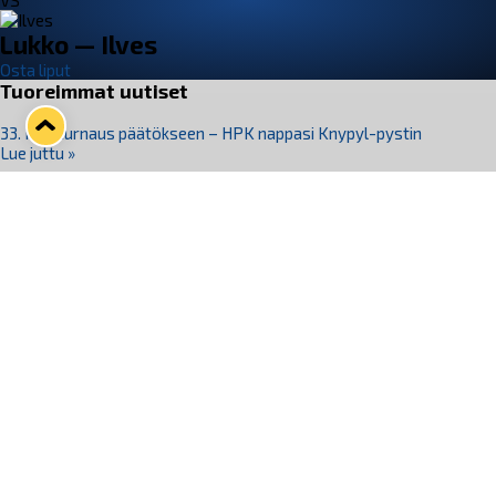
VS
Lukko — Ilves
Osta liput
Tuoreimmat uutiset
33. Pitsiturnaus päätökseen – HPK nappasi Knypyl-pystin
Lue juttu »
Otteluliput juhlakaudelle 26–27 nyt myynnissä!
Lue juttu »
Kiekko-Espoo voittaa historian ensimmäisen naisten
Pitsiturnauksen
Lue juttu »
Pitsiturnauksen päiväliput on loppuunmyyty – Pitsitunnelmaan
pääset myös Marina Vistan terassilla
Lue juttu »
Lukko ja pirkanmaalainen vaatevalmistaja Nousu yhteistyöhön
Lue juttu »
Seuraa Lukkoa somessa