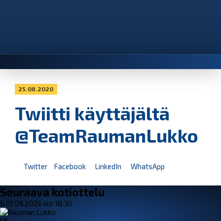
25.08.2020
Twiitti käyttäjältä
@TeamRaumanLukko
Twitter
Facebook
LinkedIn
WhatsApp
Seuraava kotiottelu
ti 01.09.2026 klo 18:30