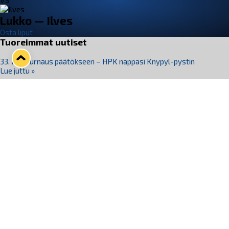
VS
Lukko — Ilves
Osta liput
Tuoreimmat uutiset
33. Pitsiturnaus päätökseen – HPK nappasi Knypyl-pystin
Lue juttu »
Otteluliput juhlakaudelle 26–27 nyt myynnissä!
Lue juttu »
Kiekko-Espoo voittaa historian ensimmäisen naisten
Pitsiturnauksen
Lue juttu »
Pitsiturnauksen päiväliput on loppuunmyyty – Pitsitunnelmaan
pääset myös Marina Vistan terassilla
Lue juttu »
Lukko ja pirkanmaalainen vaatevalmistaja Nousu yhteistyöhön
Lue juttu »
Seuraa Lukkoa somessa