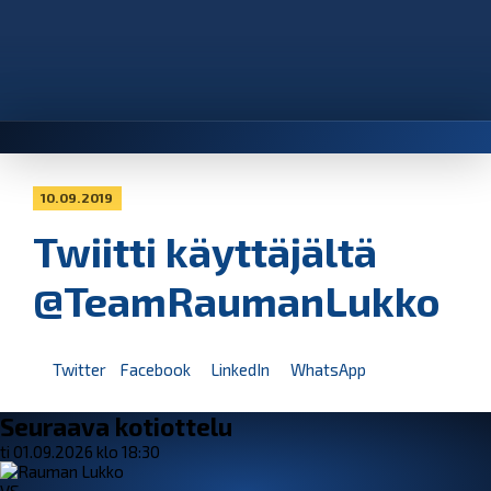
10.09.2019
Twiitti käyttäjältä
@TeamRaumanLukko
Twitter
Facebook
LinkedIn
WhatsApp
Seuraava kotiottelu
ti 01.09.2026 klo 18:30