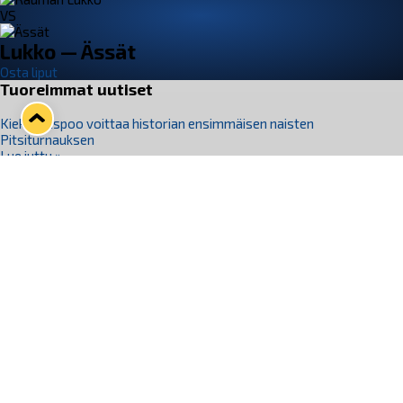
VS
Lukko — Ässät
Osta liput
Tuoreimmat uutiset
Kiekko-Espoo voittaa historian ensimmäisen naisten
Pitsiturnauksen
Lue juttu »
Pitsiturnauksen päiväliput on loppuunmyyty – Pitsitunnelmaan
pääset myös Marina Vistan terassilla
Lue juttu »
Lukko ja pirkanmaalainen vaatevalmistaja Nousu yhteistyöhön
Lue juttu »
Aapo Vanninen Nuorten Leijonien mukana
Lue juttu »
Rauman Lukko Oy on ostanut Marina Vista Oy:n liiketoiminnan
Raumalta
Lue juttu »