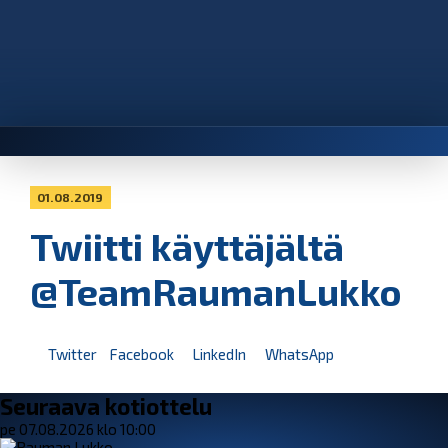
01.08.2019
Twiitti käyttäjältä
@TeamRaumanLukko
Twitter
Facebook
LinkedIn
WhatsApp
Seuraava kotiottelu
pe 07.08.2026 klo 10:00