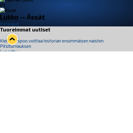
VS
Lukko — Ässät
Osta liput
Tuoreimmat uutiset
Kiekko-Espoo voittaa historian ensimmäisen naisten
Pitsiturnauksen
Lue juttu »
Pitsiturnauksen päiväliput on loppuunmyyty – Pitsitunnelmaan
pääset myös Marina Vistan terassilla
Lue juttu »
Lukko ja pirkanmaalainen vaatevalmistaja Nousu yhteistyöhön
Lue juttu »
Aapo Vanninen Nuorten Leijonien mukana
Lue juttu »
Rauman Lukko Oy on ostanut Marina Vista Oy:n liiketoiminnan
Raumalta
Lue juttu »