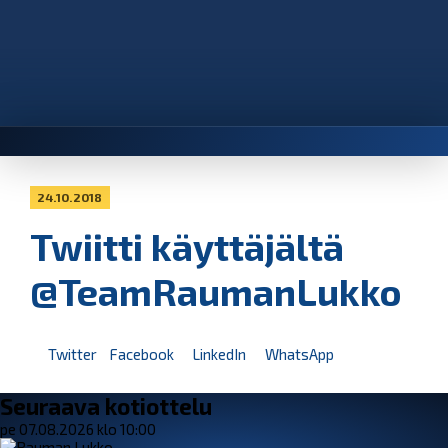
24.10.2018
Twiitti käyttäjältä
@TeamRaumanLukko
Twitter
Facebook
LinkedIn
WhatsApp
Seuraava kotiottelu
pe 07.08.2026 klo 10:00