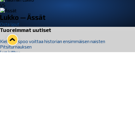
VS
Lukko — Ässät
Osta liput
Tuoreimmat uutiset
Kiekko-Espoo voittaa historian ensimmäisen naisten
Pitsiturnauksen
Lue juttu »
Pitsiturnauksen päiväliput on loppuunmyyty – Pitsitunnelmaan
pääset myös Marina Vistan terassilla
Lue juttu »
Lukko ja pirkanmaalainen vaatevalmistaja Nousu yhteistyöhön
Lue juttu »
Aapo Vanninen Nuorten Leijonien mukana
Lue juttu »
Rauman Lukko Oy on ostanut Marina Vista Oy:n liiketoiminnan
Raumalta
Lue juttu »