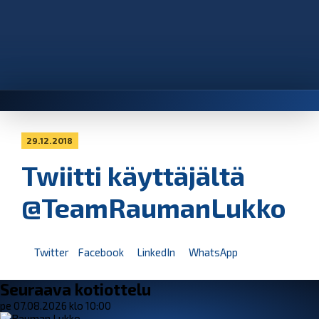
29.12.2018
Twiitti käyttäjältä
@TeamRaumanLukko
Twitter
Facebook
LinkedIn
WhatsApp
Seuraava kotiottelu
pe 07.08.2026 klo 10:00