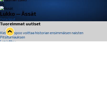
VS
Lukko — Ässät
Osta liput
Tuoreimmat uutiset
Kiekko-Espoo voittaa historian ensimmäisen naisten
Pitsiturnauksen
Lue juttu »
Pitsiturnauksen päiväliput on loppuunmyyty – Pitsitunnelmaan
pääset myös Marina Vistan terassilla
Lue juttu »
Lukko ja pirkanmaalainen vaatevalmistaja Nousu yhteistyöhön
Lue juttu »
Aapo Vanninen Nuorten Leijonien mukana
Lue juttu »
Rauman Lukko Oy on ostanut Marina Vista Oy:n liiketoiminnan
Raumalta
Lue juttu »