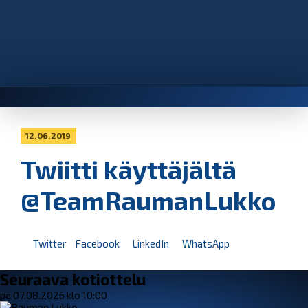
12.06.2019
Twiitti käyttäjältä
@TeamRaumanLukko
Twitter
Facebook
LinkedIn
WhatsApp
Seuraava kotiottelu
pe 07.08.2026 klo 10:00