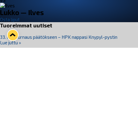
VS
Lukko — Ilves
Osta liput
Tuoreimmat uutiset
33. Pitsiturnaus päätökseen – HPK nappasi Knypyl-pystin
Lue juttu »
Otteluliput juhlakaudelle 26–27 nyt myynnissä!
Lue juttu »
Kiekko-Espoo voittaa historian ensimmäisen naisten
Pitsiturnauksen
Lue juttu »
Pitsiturnauksen päiväliput on loppuunmyyty – Pitsitunnelmaan
pääset myös Marina Vistan terassilla
Lue juttu »
Lukko ja pirkanmaalainen vaatevalmistaja Nousu yhteistyöhön
Lue juttu »
Seuraa Lukkoa somessa