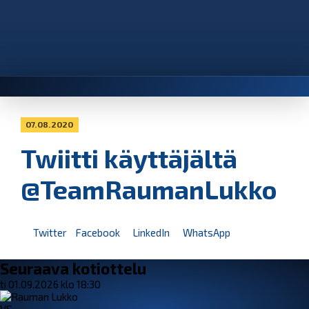
07.08.2020
Twiitti käyttäjältä
@TeamRaumanLukko
Twitter
Facebook
LinkedIn
WhatsApp
Seuraava kotiottelu
ti 01.09.2026 klo 18:30