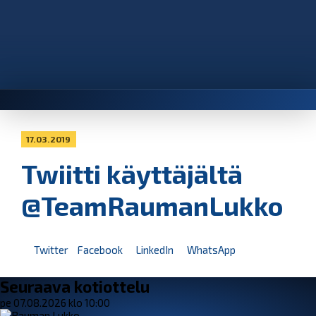
17.03.2019
Twiitti käyttäjältä
@TeamRaumanLukko
Twitter
Facebook
LinkedIn
WhatsApp
Seuraava kotiottelu
pe 07.08.2026 klo 10:00