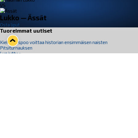
VS
Lukko — Ässät
Osta liput
Tuoreimmat uutiset
Kiekko-Espoo voittaa historian ensimmäisen naisten
Pitsiturnauksen
Lue juttu »
Pitsiturnauksen päiväliput on loppuunmyyty – Pitsitunnelmaan
pääset myös Marina Vistan terassilla
Lue juttu »
Lukko ja pirkanmaalainen vaatevalmistaja Nousu yhteistyöhön
Lue juttu »
Aapo Vanninen Nuorten Leijonien mukana
Lue juttu »
Rauman Lukko Oy on ostanut Marina Vista Oy:n liiketoiminnan
Raumalta
Lue juttu »