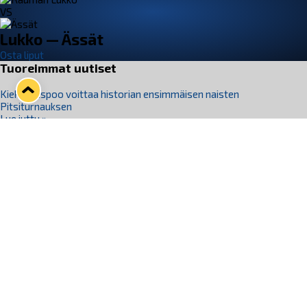
VS
Lukko — Ässät
Osta liput
Tuoreimmat uutiset
Kiekko-Espoo voittaa historian ensimmäisen naisten
Pitsiturnauksen
Lue juttu »
Pitsiturnauksen päiväliput on loppuunmyyty – Pitsitunnelmaan
pääset myös Marina Vistan terassilla
Lue juttu »
Lukko ja pirkanmaalainen vaatevalmistaja Nousu yhteistyöhön
Lue juttu »
Aapo Vanninen Nuorten Leijonien mukana
Lue juttu »
Rauman Lukko Oy on ostanut Marina Vista Oy:n liiketoiminnan
Raumalta
Lue juttu »