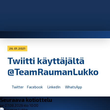
26.01.2021
Twiitti käyttäjältä
@TeamRaumanLukko
Twitter
Facebook
LinkedIn
WhatsApp
Seuraava kotiottelu
pe 07.08.2026 klo 10:00