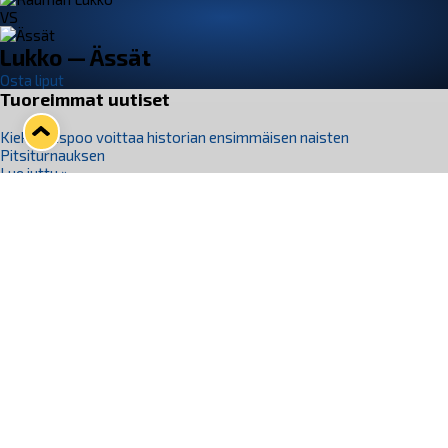
VS
Lukko — Ässät
Osta liput
Tuoreimmat uutiset
Kiekko-Espoo voittaa historian ensimmäisen naisten
Pitsiturnauksen
Lue juttu »
Pitsiturnauksen päiväliput on loppuunmyyty – Pitsitunnelmaan
pääset myös Marina Vistan terassilla
Lue juttu »
Lukko ja pirkanmaalainen vaatevalmistaja Nousu yhteistyöhön
Lue juttu »
Aapo Vanninen Nuorten Leijonien mukana
Lue juttu »
Rauman Lukko Oy on ostanut Marina Vista Oy:n liiketoiminnan
Raumalta
Lue juttu »