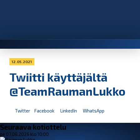
12.05.2021
Twiitti käyttäjältä
@TeamRaumanLukko
Twitter
Facebook
LinkedIn
WhatsApp
Seuraava kotiottelu
pe 07.08.2026 klo 10:00