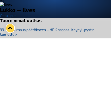
VS
Lukko — Ilves
Osta liput
Tuoreimmat uutiset
33. Pitsiturnaus päätökseen – HPK nappasi Knypyl-pystin
Lue juttu »
Otteluliput juhlakaudelle 26–27 nyt myynnissä!
Lue juttu »
Kiekko-Espoo voittaa historian ensimmäisen naisten
Pitsiturnauksen
Lue juttu »
Pitsiturnauksen päiväliput on loppuunmyyty – Pitsitunnelmaan
pääset myös Marina Vistan terassilla
Lue juttu »
Lukko ja pirkanmaalainen vaatevalmistaja Nousu yhteistyöhön
Lue juttu »
Seuraa Lukkoa somessa