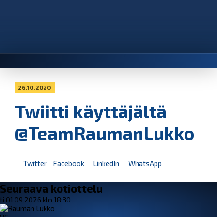
26.10.2020
Twiitti käyttäjältä
@TeamRaumanLukko
Twitter
Facebook
LinkedIn
WhatsApp
Seuraava kotiottelu
ti 01.09.2026 klo 18:30