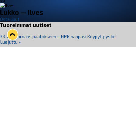
VS
Lukko — Ilves
Osta liput
Tuoreimmat uutiset
33. Pitsiturnaus päätökseen – HPK nappasi Knypyl-pystin
Lue juttu »
Otteluliput juhlakaudelle 26–27 nyt myynnissä!
Lue juttu »
Kiekko-Espoo voittaa historian ensimmäisen naisten
Pitsiturnauksen
Lue juttu »
Pitsiturnauksen päiväliput on loppuunmyyty – Pitsitunnelmaan
pääset myös Marina Vistan terassilla
Lue juttu »
Lukko ja pirkanmaalainen vaatevalmistaja Nousu yhteistyöhön
Lue juttu »
Seuraa Lukkoa somessa