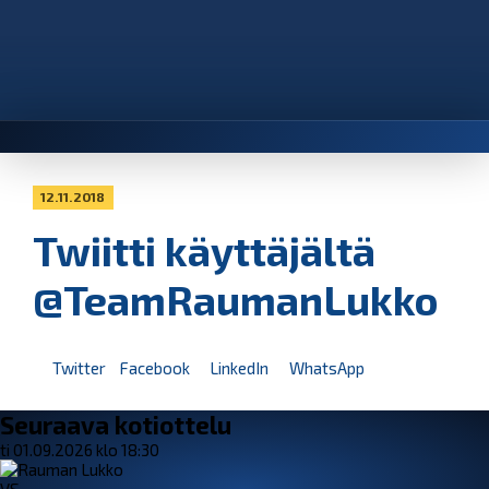
12.11.2018
Twiitti käyttäjältä
@TeamRaumanLukko
Twitter
Facebook
LinkedIn
WhatsApp
Seuraava kotiottelu
ti 01.09.2026 klo 18:30