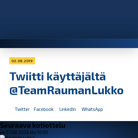
02.08.2019
Twiitti käyttäjältä
@TeamRaumanLukko
Twitter
Facebook
LinkedIn
WhatsApp
Seuraava kotiottelu
pe 07.08.2026 klo 10:00