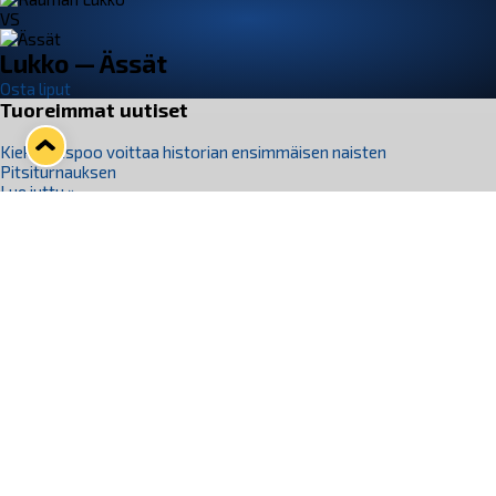
VS
Lukko — Ässät
Osta liput
Tuoreimmat uutiset
Kiekko-Espoo voittaa historian ensimmäisen naisten
Pitsiturnauksen
Lue juttu »
Pitsiturnauksen päiväliput on loppuunmyyty – Pitsitunnelmaan
pääset myös Marina Vistan terassilla
Lue juttu »
Lukko ja pirkanmaalainen vaatevalmistaja Nousu yhteistyöhön
Lue juttu »
Aapo Vanninen Nuorten Leijonien mukana
Lue juttu »
Rauman Lukko Oy on ostanut Marina Vista Oy:n liiketoiminnan
Raumalta
Lue juttu »