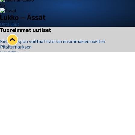
VS
Lukko — Ässät
Osta liput
Tuoreimmat uutiset
Kiekko-Espoo voittaa historian ensimmäisen naisten
Pitsiturnauksen
Lue juttu »
Pitsiturnauksen päiväliput on loppuunmyyty – Pitsitunnelmaan
pääset myös Marina Vistan terassilla
Lue juttu »
Lukko ja pirkanmaalainen vaatevalmistaja Nousu yhteistyöhön
Lue juttu »
Aapo Vanninen Nuorten Leijonien mukana
Lue juttu »
Rauman Lukko Oy on ostanut Marina Vista Oy:n liiketoiminnan
Raumalta
Lue juttu »