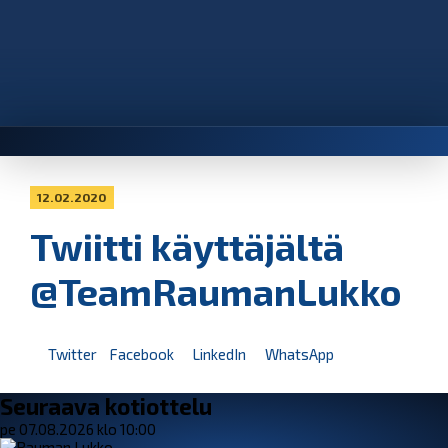
12.02.2020
Twiitti käyttäjältä
@TeamRaumanLukko
Twitter
Facebook
LinkedIn
WhatsApp
Seuraava kotiottelu
pe 07.08.2026 klo 10:00