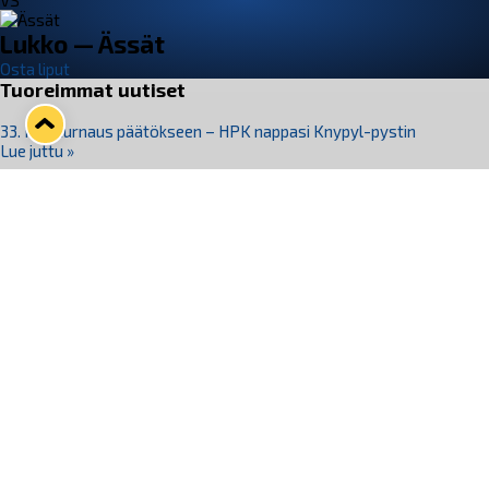
VS
Lukko — Ässät
Osta liput
Tuoreimmat uutiset
33. Pitsiturnaus päätökseen – HPK nappasi Knypyl-pystin
Lue juttu »
Otteluliput juhlakaudelle 26–27 nyt myynnissä!
Lue juttu »
Kiekko-Espoo voittaa historian ensimmäisen naisten
Pitsiturnauksen
Lue juttu »
Pitsiturnauksen päiväliput on loppuunmyyty – Pitsitunnelmaan
pääset myös Marina Vistan terassilla
Lue juttu »
Lukko ja pirkanmaalainen vaatevalmistaja Nousu yhteistyöhön
Lue juttu »
Seuraa Lukkoa somessa