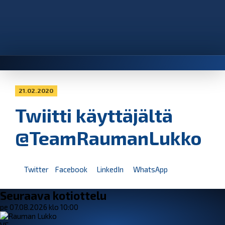
21.02.2020
Twiitti käyttäjältä
@TeamRaumanLukko
Twitter
Facebook
LinkedIn
WhatsApp
Seuraava kotiottelu
pe 07.08.2026 klo 10:00