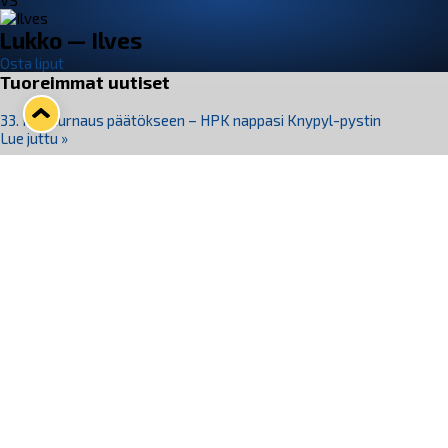
VS
Lukko — Ilves
Osta liput
Tuoreimmat uutiset
33. Pitsiturnaus päätökseen – HPK nappasi Knypyl-pystin
Lue juttu »
Otteluliput juhlakaudelle 26–27 nyt myynnissä!
Lue juttu »
Kiekko-Espoo voittaa historian ensimmäisen naisten
Pitsiturnauksen
Lue juttu »
Pitsiturnauksen päiväliput on loppuunmyyty – Pitsitunnelmaan
pääset myös Marina Vistan terassilla
Lue juttu »
Lukko ja pirkanmaalainen vaatevalmistaja Nousu yhteistyöhön
Lue juttu »
Seuraa Lukkoa somessa