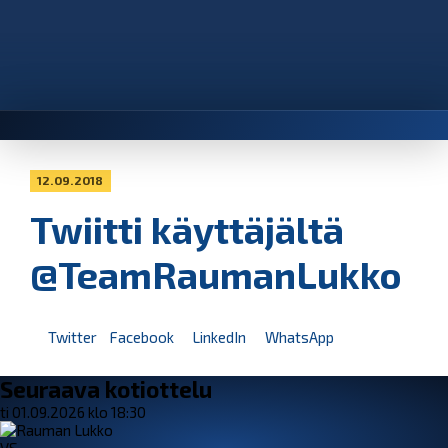
12.09.2018
Twiitti käyttäjältä
@TeamRaumanLukko
Twitter
Facebook
LinkedIn
WhatsApp
Seuraava kotiottelu
ti 01.09.2026 klo 18:30