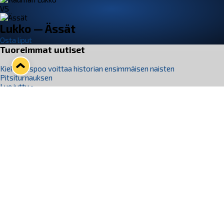
VS
Lukko — Ässät
Osta liput
Tuoreimmat uutiset
Kiekko-Espoo voittaa historian ensimmäisen naisten
Pitsiturnauksen
Lue juttu »
Pitsiturnauksen päiväliput on loppuunmyyty – Pitsitunnelmaan
pääset myös Marina Vistan terassilla
Lue juttu »
Lukko ja pirkanmaalainen vaatevalmistaja Nousu yhteistyöhön
Lue juttu »
Aapo Vanninen Nuorten Leijonien mukana
Lue juttu »
Rauman Lukko Oy on ostanut Marina Vista Oy:n liiketoiminnan
Raumalta
Lue juttu »