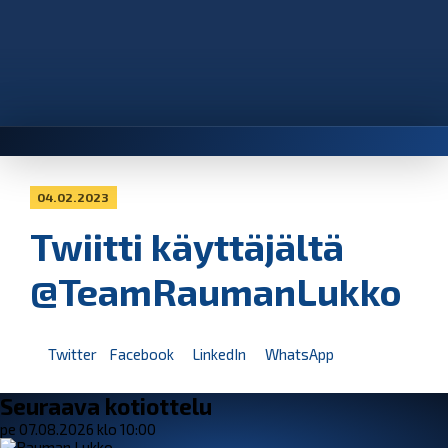
04.02.2023
Twiitti käyttäjältä
@TeamRaumanLukko
Twitter
Facebook
LinkedIn
WhatsApp
Seuraava kotiottelu
pe 07.08.2026 klo 10:00