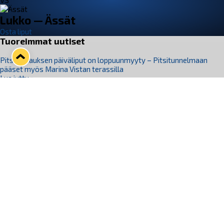
VS
Lukko — Ässät
Osta liput
Tuoreimmat uutiset
Pitsiturnauksen päiväliput on loppuunmyyty – Pitsitunnelmaan
pääset myös Marina Vistan terassilla
Lue juttu »
Lukko ja pirkanmaalainen vaatevalmistaja Nousu yhteistyöhön
Lue juttu »
Aapo Vanninen Nuorten Leijonien mukana
Lue juttu »
Rauman Lukko Oy on ostanut Marina Vista Oy:n liiketoiminnan
Raumalta
Lue juttu »
Varausviikonloppu oli kiireinen Jakub Florisille
Lue juttu »
Seuraa Lukkoa somessa