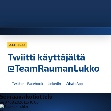
23.11.2022
Twiitti käyttäjältä
@TeamRaumanLukko
Twitter
Facebook
LinkedIn
WhatsApp
Seuraava kotiottelu
pe 07.08.2026 klo 10:00