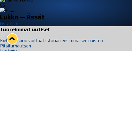
VS
Lukko — Ässät
Osta liput
Tuoreimmat uutiset
Kiekko-Espoo voittaa historian ensimmäisen naisten
Pitsiturnauksen
Lue juttu »
Pitsiturnauksen päiväliput on loppuunmyyty – Pitsitunnelmaan
pääset myös Marina Vistan terassilla
Lue juttu »
Lukko ja pirkanmaalainen vaatevalmistaja Nousu yhteistyöhön
Lue juttu »
Aapo Vanninen Nuorten Leijonien mukana
Lue juttu »
Rauman Lukko Oy on ostanut Marina Vista Oy:n liiketoiminnan
Raumalta
Lue juttu »