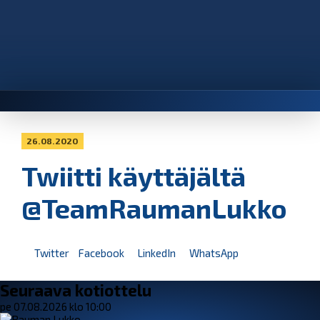
26.08.2020
Twiitti käyttäjältä
@TeamRaumanLukko
Twitter
Facebook
LinkedIn
WhatsApp
Seuraava kotiottelu
pe 07.08.2026 klo 10:00