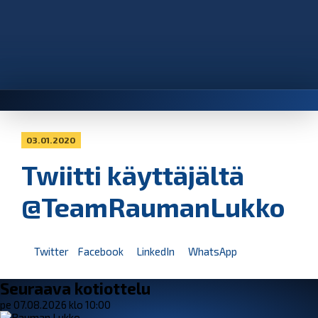
03.01.2020
Twiitti käyttäjältä
@TeamRaumanLukko
Twitter
Facebook
LinkedIn
WhatsApp
Seuraava kotiottelu
pe 07.08.2026 klo 10:00