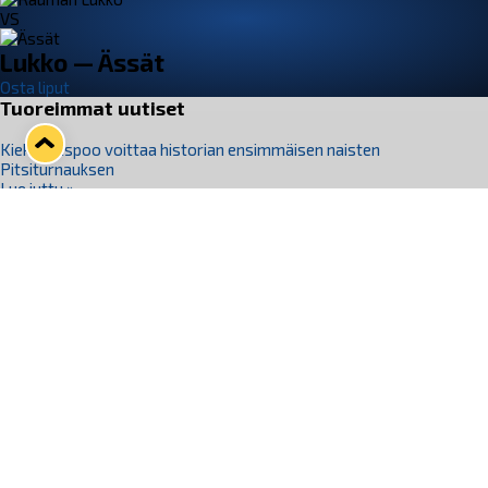
VS
Lukko — Ässät
Osta liput
Tuoreimmat uutiset
Kiekko-Espoo voittaa historian ensimmäisen naisten
Pitsiturnauksen
Lue juttu »
Pitsiturnauksen päiväliput on loppuunmyyty – Pitsitunnelmaan
pääset myös Marina Vistan terassilla
Lue juttu »
Lukko ja pirkanmaalainen vaatevalmistaja Nousu yhteistyöhön
Lue juttu »
Aapo Vanninen Nuorten Leijonien mukana
Lue juttu »
Rauman Lukko Oy on ostanut Marina Vista Oy:n liiketoiminnan
Raumalta
Lue juttu »