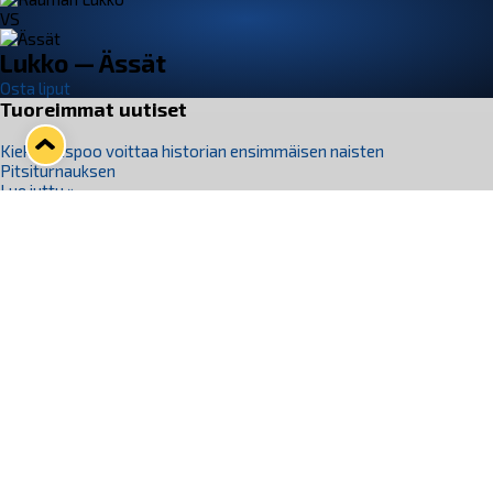
VS
Lukko — Ässät
Osta liput
Tuoreimmat uutiset
Kiekko-Espoo voittaa historian ensimmäisen naisten
Pitsiturnauksen
Lue juttu »
Pitsiturnauksen päiväliput on loppuunmyyty – Pitsitunnelmaan
pääset myös Marina Vistan terassilla
Lue juttu »
Lukko ja pirkanmaalainen vaatevalmistaja Nousu yhteistyöhön
Lue juttu »
Aapo Vanninen Nuorten Leijonien mukana
Lue juttu »
Rauman Lukko Oy on ostanut Marina Vista Oy:n liiketoiminnan
Raumalta
Lue juttu »