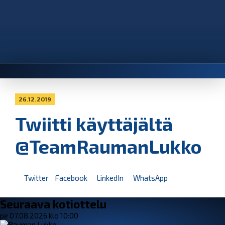
26.12.2019
Twiitti käyttäjältä
@TeamRaumanLukko
Twitter
Facebook
LinkedIn
WhatsApp
Seuraava kotiottelu
pe 07.08.2026 klo 10:00