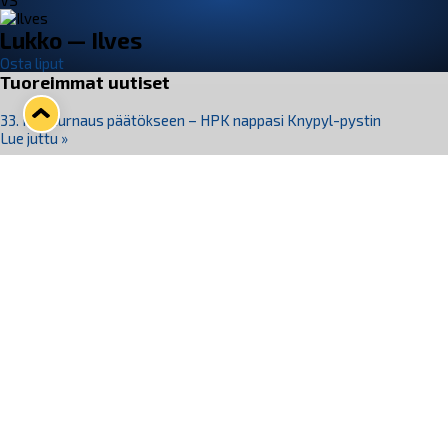
VS
Lukko — Ilves
Osta liput
Tuoreimmat uutiset
33. Pitsiturnaus päätökseen – HPK nappasi Knypyl-pystin
Lue juttu »
Otteluliput juhlakaudelle 26–27 nyt myynnissä!
Lue juttu »
Kiekko-Espoo voittaa historian ensimmäisen naisten
Pitsiturnauksen
Lue juttu »
Pitsiturnauksen päiväliput on loppuunmyyty – Pitsitunnelmaan
pääset myös Marina Vistan terassilla
Lue juttu »
Lukko ja pirkanmaalainen vaatevalmistaja Nousu yhteistyöhön
Lue juttu »
Seuraa Lukkoa somessa