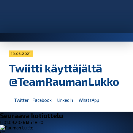
19.03.2021
Twiitti käyttäjältä
@TeamRaumanLukko
Twitter
Facebook
LinkedIn
WhatsApp
Seuraava kotiottelu
ti 01.09.2026 klo 18:30