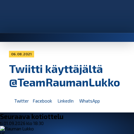
06.08.2021
Twiitti käyttäjältä
@TeamRaumanLukko
Twitter
Facebook
LinkedIn
WhatsApp
Seuraava kotiottelu
ti 01.09.2026 klo 18:30