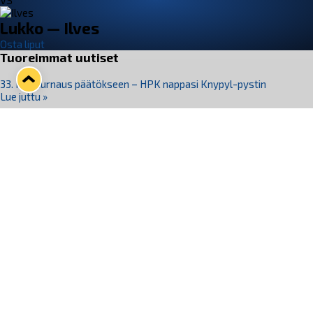
VS
Lukko — Ilves
Osta liput
Tuoreimmat uutiset
33. Pitsiturnaus päätökseen – HPK nappasi Knypyl-pystin
Lue juttu »
Otteluliput juhlakaudelle 26–27 nyt myynnissä!
Lue juttu »
Kiekko-Espoo voittaa historian ensimmäisen naisten
Pitsiturnauksen
Lue juttu »
Pitsiturnauksen päiväliput on loppuunmyyty – Pitsitunnelmaan
pääset myös Marina Vistan terassilla
Lue juttu »
Lukko ja pirkanmaalainen vaatevalmistaja Nousu yhteistyöhön
Lue juttu »
Seuraa Lukkoa somessa