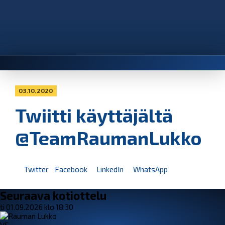
03.10.2020
Twiitti käyttäjältä
@TeamRaumanLukko
Twitter
Facebook
LinkedIn
WhatsApp
Seuraava kotiottelu
ti 01.09.2026 klo 18:30