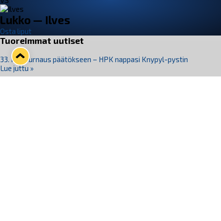
VS
Lukko — Ilves
Osta liput
Tuoreimmat uutiset
33. Pitsiturnaus päätökseen – HPK nappasi Knypyl-pystin
Lue juttu »
Otteluliput juhlakaudelle 26–27 nyt myynnissä!
Lue juttu »
Kiekko-Espoo voittaa historian ensimmäisen naisten
Pitsiturnauksen
Lue juttu »
Pitsiturnauksen päiväliput on loppuunmyyty – Pitsitunnelmaan
pääset myös Marina Vistan terassilla
Lue juttu »
Lukko ja pirkanmaalainen vaatevalmistaja Nousu yhteistyöhön
Lue juttu »
Seuraa Lukkoa somessa