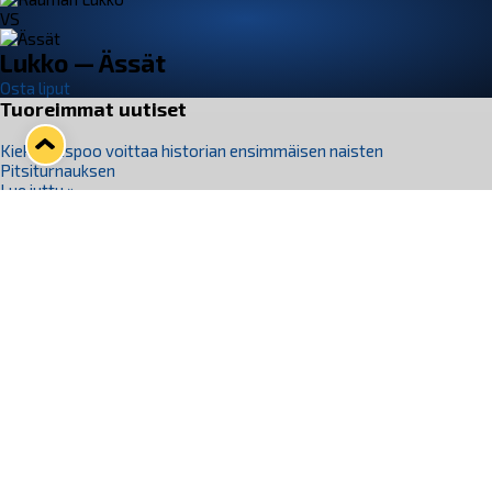
VS
Lukko — Ässät
Osta liput
Tuoreimmat uutiset
Kiekko-Espoo voittaa historian ensimmäisen naisten
Pitsiturnauksen
Lue juttu »
Pitsiturnauksen päiväliput on loppuunmyyty – Pitsitunnelmaan
pääset myös Marina Vistan terassilla
Lue juttu »
Lukko ja pirkanmaalainen vaatevalmistaja Nousu yhteistyöhön
Lue juttu »
Aapo Vanninen Nuorten Leijonien mukana
Lue juttu »
Rauman Lukko Oy on ostanut Marina Vista Oy:n liiketoiminnan
Raumalta
Lue juttu »