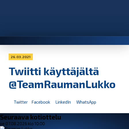
26.03.2021
Twiitti käyttäjältä
@TeamRaumanLukko
Twitter
Facebook
LinkedIn
WhatsApp
Seuraava kotiottelu
pe 07.08.2026 klo 10:00