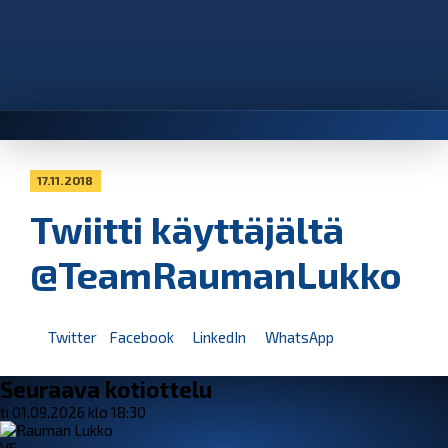
17.11.2018
Twiitti käyttäjältä
@TeamRaumanLukko
Twitter
Facebook
LinkedIn
WhatsApp
Seuraava kotiottelu
ti 01.09.2026 klo 18:30