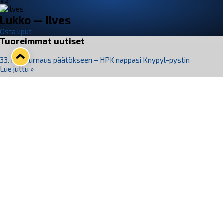
VS
Lukko — Ilves
Osta liput
Tuoreimmat uutiset
33. Pitsiturnaus päätökseen – HPK nappasi Knypyl-pystin
Lue juttu »
Otteluliput juhlakaudelle 26–27 nyt myynnissä!
Lue juttu »
Kiekko-Espoo voittaa historian ensimmäisen naisten
Pitsiturnauksen
Lue juttu »
Pitsiturnauksen päiväliput on loppuunmyyty – Pitsitunnelmaan
pääset myös Marina Vistan terassilla
Lue juttu »
Lukko ja pirkanmaalainen vaatevalmistaja Nousu yhteistyöhön
Lue juttu »
Seuraa Lukkoa somessa