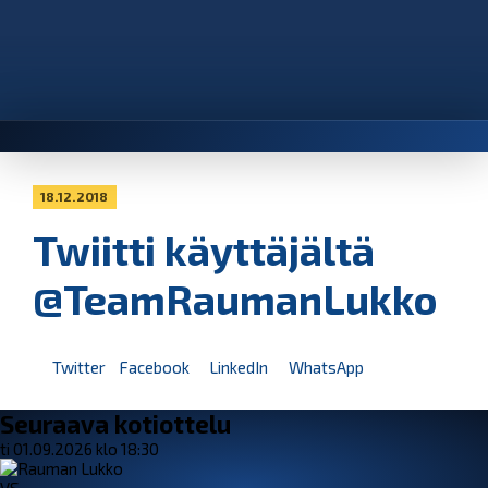
18.12.2018
Twiitti käyttäjältä
@TeamRaumanLukko
Twitter
Facebook
LinkedIn
WhatsApp
Seuraava kotiottelu
ti 01.09.2026 klo 18:30