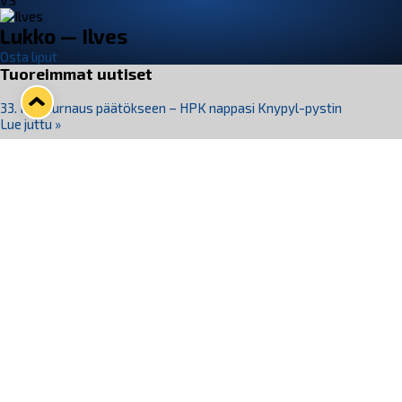
VS
Lukko — Ilves
Osta liput
Tuoreimmat uutiset
33. Pitsiturnaus päätökseen – HPK nappasi Knypyl-pystin
Lue juttu »
Otteluliput juhlakaudelle 26–27 nyt myynnissä!
Lue juttu »
Kiekko-Espoo voittaa historian ensimmäisen naisten
Pitsiturnauksen
Lue juttu »
Pitsiturnauksen päiväliput on loppuunmyyty – Pitsitunnelmaan
pääset myös Marina Vistan terassilla
Lue juttu »
Lukko ja pirkanmaalainen vaatevalmistaja Nousu yhteistyöhön
Lue juttu »
Seuraa Lukkoa somessa