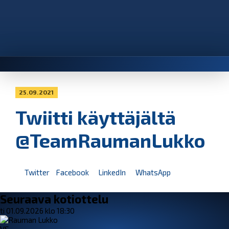
25.09.2021
Twiitti käyttäjältä
@TeamRaumanLukko
Twitter
Facebook
LinkedIn
WhatsApp
Seuraava kotiottelu
ti 01.09.2026 klo 18:30