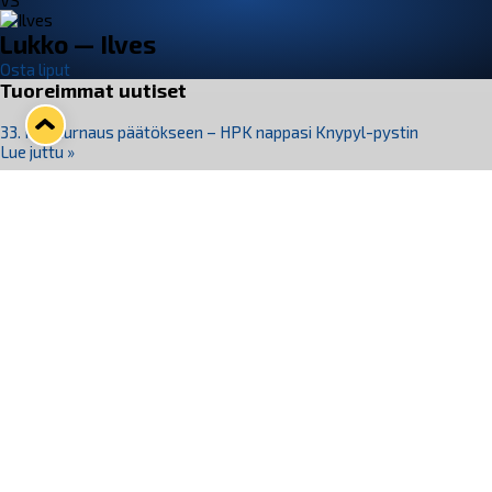
VS
Lukko — Ilves
Osta liput
Tuoreimmat uutiset
33. Pitsiturnaus päätökseen – HPK nappasi Knypyl-pystin
Lue juttu »
Otteluliput juhlakaudelle 26–27 nyt myynnissä!
Lue juttu »
Kiekko-Espoo voittaa historian ensimmäisen naisten
Pitsiturnauksen
Lue juttu »
Pitsiturnauksen päiväliput on loppuunmyyty – Pitsitunnelmaan
pääset myös Marina Vistan terassilla
Lue juttu »
Lukko ja pirkanmaalainen vaatevalmistaja Nousu yhteistyöhön
Lue juttu »
Seuraa Lukkoa somessa