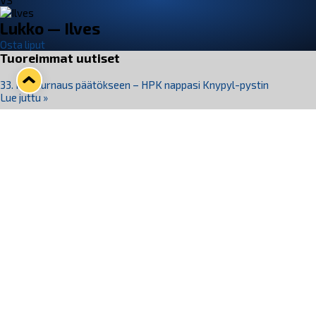
VS
Lukko — Ilves
Osta liput
Tuoreimmat uutiset
33. Pitsiturnaus päätökseen – HPK nappasi Knypyl-pystin
Lue juttu »
Otteluliput juhlakaudelle 26–27 nyt myynnissä!
Lue juttu »
Kiekko-Espoo voittaa historian ensimmäisen naisten
Pitsiturnauksen
Lue juttu »
Pitsiturnauksen päiväliput on loppuunmyyty – Pitsitunnelmaan
pääset myös Marina Vistan terassilla
Lue juttu »
Lukko ja pirkanmaalainen vaatevalmistaja Nousu yhteistyöhön
Lue juttu »
Seuraa Lukkoa somessa