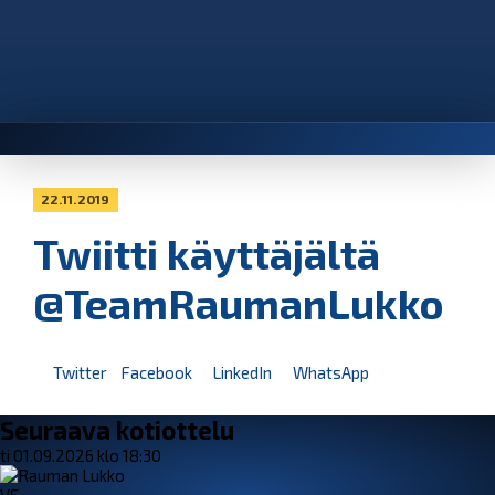
22.11.2019
Twiitti käyttäjältä
@TeamRaumanLukko
Twitter
Facebook
LinkedIn
WhatsApp
Seuraava kotiottelu
ti 01.09.2026 klo 18:30